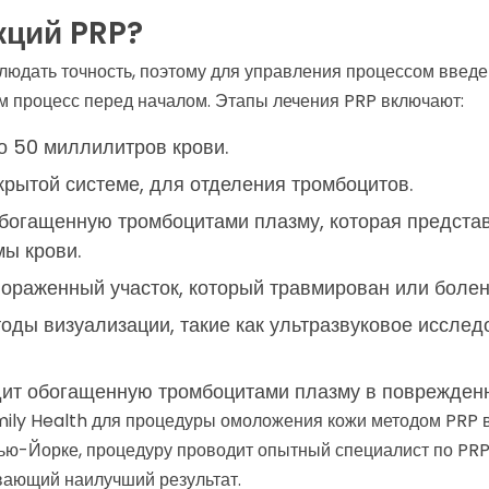
кций PRP?
людать точность, поэтому для управления процессом введ
м процесс перед началом. Этапы лечения PRP включают:
до 50 миллилитров крови.
крытой системе, для отделения тромбоцитов.
обогащенную тромбоцитами плазму, которая предста
мы крови.
ораженный участок, который травмирован или болен
ды визуализации, такие как ультразвуковое исслед
дит обогащенную тромбоцитами плазму в поврежденн
mily Health для процедуры омоложения кожи методом PRP 
Нью-Йорке, процедуру проводит опытный специалист по PRP
вающий наилучший результат.