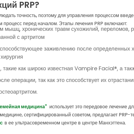
кций PRP?
людать точность, поэтому для управления процессом введ
м процесс перед началом. Этапы лечения PRP включают:
вм мышц, хронических травм сухожилий, переломов, 
занной с артритом
способствующее заживлению после определенных хир
 хирургия
такие как широко известная Vampire Facial®, а так
ле операции, так как это способствует их отрастан
остеоартритом.
Семейная медицина"
использует это передовое лечение дл
 медицине, сертифицированный советом, предлагает PRP-т
ос
в ее ультрасовременном центре в центре Манхэттена.