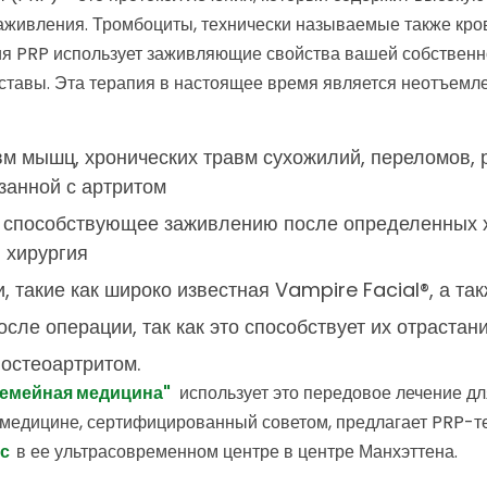
аживления. Тромбоциты, технически называемые также кро
я PRP использует заживляющие свойства вашей собственн
 суставы. Эта терапия в настоящее время является неотъем
вм мышц, хронических травм сухожилий, переломов,
язанной с артритом
способствующее заживлению после определенных хи
 хирургия
 такие как широко известная Vampire Facial®, а та
ле операции, так как это способствует их отрастан
остеоартритом.
Семейная медицина"
использует это передовое лечение дл
 медицине, сертифицированный советом, предлагает PRP-т
ос
в ее ультрасовременном центре в центре Манхэттена.