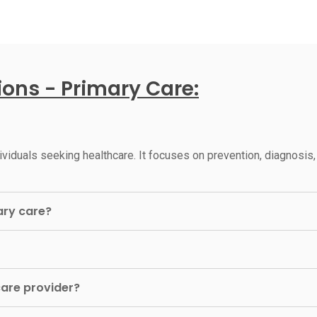
ons - Primary Care:
individuals seeking healthcare. It focuses on prevention, diagnos
ary care?
care provider?