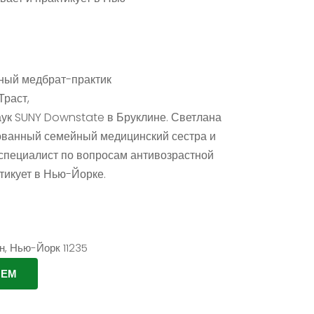
ый медбрат-практик
раст,
аук SUNY Downstate в Бруклине. Светлана
ванный семейный медицинский сестра и
специалист по вопросам антивозрастной
тикует в Нью-Йорке.
н, Нью-Йорк 11235
ИЕМ