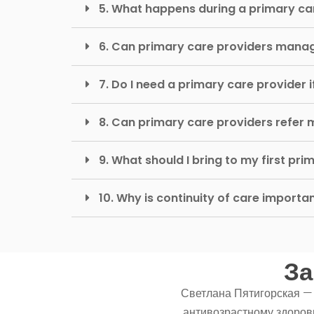
5. What happens during a primary car
6. Can primary care providers manag
7. Do I need a primary care provider if
8. Can primary care providers refer m
9. What should I bring to my first p
10. Why is continuity of care importa
За
Светлана Пятигорская —
антивозрастному здоров