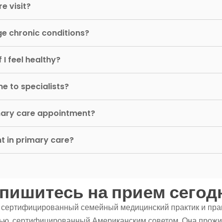
e visit?
e chronic conditions?
 I feel healthy?
e to specialists?
rimary care appointment?
nt in primary care?
пишитесь на прием сегод
 сертифицированный семейный медицинский практик и пра
ью, сертифицированный Американским советом. Она прожив