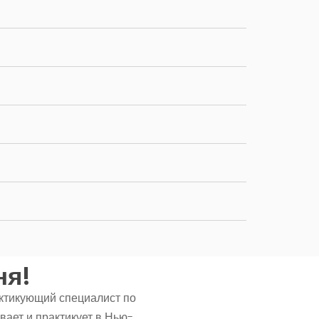
ня!
ктикующий специалист по
ает и практикует в Нью-