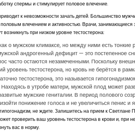
работку спермы и стимулирует половое влечение.
о приводит к невозможности зачать детей. Большинство муж
х половым влечением и активностью. Врачи, занимающиеся 
т возникнуть при низком уровне тестостерона:
ак о мужском климаксе, но между ними есть тонкие р
мужской андрогенный дефицит — это постепенное сн
ос часто остаются незамеченными. Поскольку внешн
ий уровень тестостерона, но кровь не берётся в рам
аточно тестостерона, это называется гипогонадизмом
 Находясь в утробе матери, мужской плод может разв
звитые мужские гениталии. В период полового созр
оизойти понижение голоса и не увеличиться пенис и я
гипогонадизм, не ждите. Запишитесь на прием к Светлане П
ожет проверить ваш уровень тестостерона в крови и, при 
нуть вас в норму.