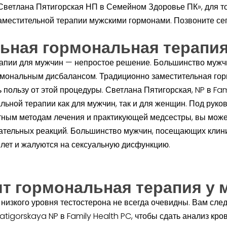
Светлана Пятигорская НП в Семейном Здоровье ПК», для т
аместительной терапии мужскими гормонами. Позвоните сег
льная гормональная терапи
апии для мужчин — непростое решение. Большинство мужч
рмональным дисбалансом. Традиционно заместительная гор
пользу от этой процедуры. Светлана Пятигорская, NP в Fa
льной терапии как для мужчин, так и для женщин. Под руко
тным методам лечения и практикующей медсестры, вы може
ательных реакций. Большинство мужчин, посещающих клин
0 лет и жалуются на сексуальную дисфункцию.
т гормональная терапия у 
 низкого уровня тестостерона не всегда очевидны. Вам сле
atigorskaya NP в Family Health PC, чтобы сдать анализ кро