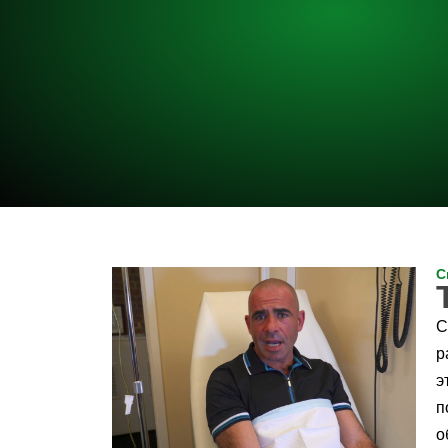
С
С
р
э
п
о