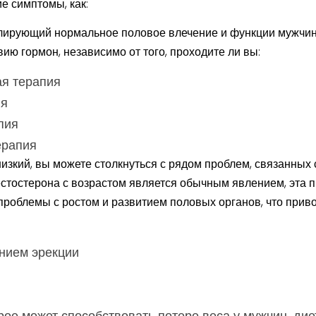
е симптомы, как:
улирующий нормальное половое влечение и функции мужчины
ю гормон, независимо от того, проходите ли вы:
я терапия
ия
пия
ерапия
изкий, вы можете столкнуться с рядом проблем, связанных
стостерона с возрастом является обычным явлением, эта п
т проблемы с ростом и развитием половых органов, что прив
нием эрекции
ое может способствовать потере веса у мужчин, ди