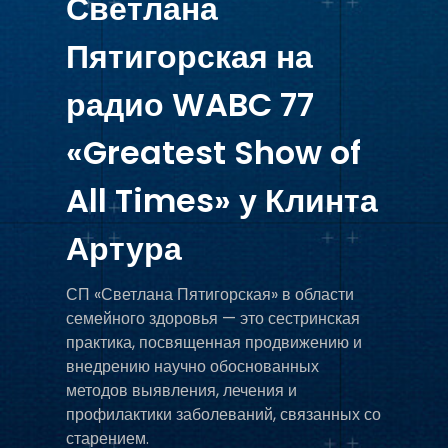
Светлана
С
Пятигорская на
П
радио WABC 77
Най
«Greatest Show of
All Times» у Клинта
Артура
СП «Светлана Пятигорская» в области
семейного здоровья — это сестринская
практика, посвященная продвижению и
внедрению научно обоснованных
методов выявления, лечения и
профилактики заболеваний, связанных со
старением.