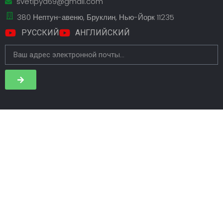
svetlpya69@gmail.com
380 Нептун-авеню, Бруклин, Нью-Йорк 11235
РУССКИЙ
АНГЛИЙСКИЙ