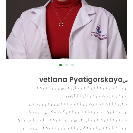
سvetlana Pyatigorskaya
بورڈ سرٹیفائیڈ فیملی نرس پریکٹیشنر
میڈی ٹرسٹ میڈیکل کالج،,
سنی ڈاؤن اسٹیٹ ہیلتھ سائنس یونیورسٹی
بروکلین۔ سویٹلانا پیاتیگورسکایا بورڈ
سرٹیفائیڈ فیملی نرس پریکٹیشنر اور امریکن
بورڈ اینٹی ایجنگ ہیلتھ پریکٹیشنر ہیں۔ وہ