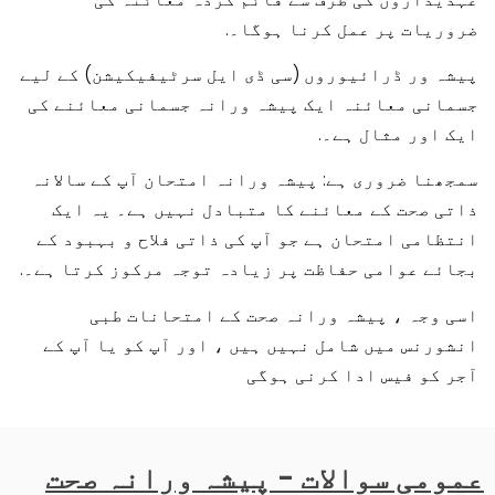
ضروریات پر عمل کرنا ہوگا۔.
پیشہ ور ڈرائیوروں (سی ڈی ایل سرٹیفیکیشن) کے لیے
جسمانی معائنہ ایک پیشہ ورانہ جسمانی معائنے کی
ایک اور مثال ہے۔.
سمجھنا ضروری ہے: پیشہ ورانہ امتحان آپ کے سالانہ
ذاتی صحت کے معائنے کا متبادل نہیں ہے۔ یہ ایک
انتظامی امتحان ہے جو آپ کی ذاتی فلاح و بہبود کے
بجائے عوامی حفاظت پر زیادہ توجہ مرکوز کرتا ہے۔.
اسی وجہ ، پیشہ ورانہ صحت کے امتحانات طبی
انشورنس میں شامل نہیں ہیں ، اور آپ کو یا آپ کے
آجر کو فیس ادا کرنی ہوگی
عمومی سوالات - پیشہ ورانہ صحت