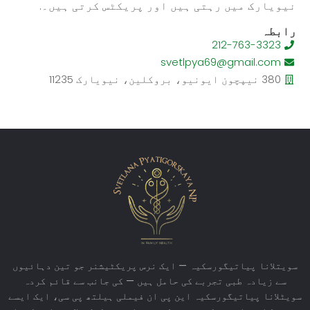
نیویارک میں رہتی ہیں اور پریکٹس کرتی ہیں۔.
رابطہ
212-763-3323
svetlpya69@gmail.com
380 نیپچون ایونیو، بروکلین، نیویارک 11235
سویتلانا پیاتیگورسکیہ — ایک نرس پریکٹیشنر جو تین دہائیوں
سے زیادہ طبی تجربے کی حامل ہیں — کی جانب سے قائم کردہ
سویٹلانا پیاتیگورسکیہ این پی ان فیملی ہیلتھ پی سی، ایک ایسے