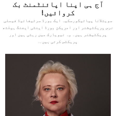
آج ہی اپنا اپائنٹمنٹ بک
کروائیں!
سویتلانا پیاتیگورسکیہ ایک بورڈ سرٹیفائیڈ فیملی
نرس پریکٹیشنر اور امریکن بورڈ اینٹی ایجنگ ہیلتھ
پریکٹیشنر ہیں۔ وہ نیویارک میں رہتی ہیں اور
پریکٹس کرتی ہیں۔.