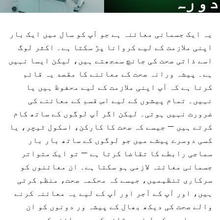
دورہ
یہ ایک جسمانی معائنہ ہے جو آپ کو سال میں ایک بار
اپنی ملازمت کے لیے کروانا پڑ سکتا ہے۔ اکثر لوگ
اسے ذاتی صحت کی جانچ سمجھتے ہیں، لیکن ایسا نہیں
ہے۔ پیشہ ورانہ صحت کے معائنے کا مقصد یہ قائم
کرنا ہے کہ آپ اپنی ملازمت کے لیے محفوظ ہیں یا
نہیں۔ تمام پیشوں کے لیے اس قسم کے معائنے کی
ضرورت نہیں ہوتی۔ لیکن اگر آپ لوگوں کے ساتھ کام
کرتے ہیں — جیسے کہ صحت کا کارکن، اسکول ٹیچر، یا
کسی دوسرے پیشے میں جو لوگوں کے ساتھ بار بار
سماجی رابطے کا تقاضا کرتا ہے — تو ایک متواتر
جسمانی معائنہ لازمی ہو سکتا ہے۔ ان معائنوں کو
سرکاری تنظیمیں، جیسے کہ محکمہ صحت، منظم کرتی
ہیں، اور آپ کے آجر اور آپ کے لیے یہ معائنہ کرنے
والے صحت کی دیکھ بھال کے پیشہ ور دونوں کو ان
عہدیداروں کی طرف سے قائم کردہ معائنہ کی