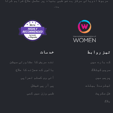
مربوط ادویاتی مرکز ہے جو طبی بنیاد پر مکمل علاج فراہم کرتا
ہے۔
تیز روابط
خدمات
کے بارے میں
نئے مریض کا مشاورتی سیشن
سروس کیٹلاگ
بالوں کے جھڑنے کا علاج
پریس میں
آئی وی کسٹم تھراپی
تیلرمےڈ ہیلتھ
پی آر پی فیشل
فل سکرپٹ
طبی وزن میں کمی
بلاگ