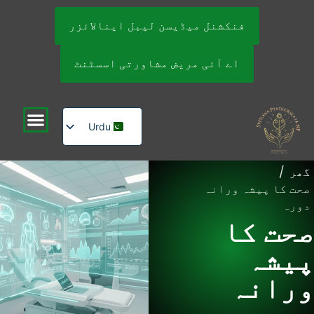
فنکشنل میڈیسن لیبل اینالائزر
اے آئی مریض مشاورتی اسسٹنٹ
Urdu
English
گھر
/
Russian
صحت کا پیشہ ورانہ
دورہ
صحت کا
پیشہ
ورانہ