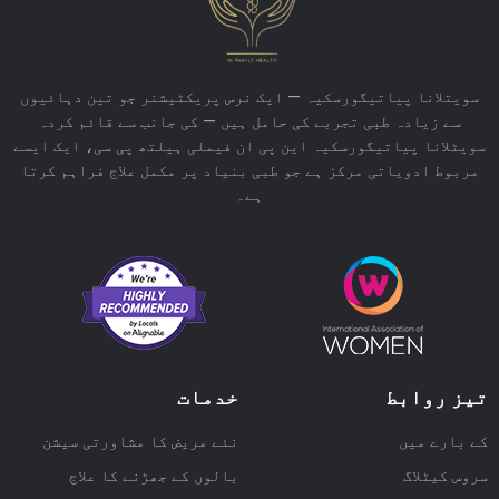
سویتلانا پیاتیگورسکیہ — ایک نرس پریکٹیشنر جو تین دہائیوں
سے زیادہ طبی تجربے کی حامل ہیں — کی جانب سے قائم کردہ
سویٹلانا پیاتیگورسکیہ این پی ان فیملی ہیلتھ پی سی، ایک ایسے
مربوط ادویاتی مرکز ہے جو طبی بنیاد پر مکمل علاج فراہم کرتا
ہے۔
تیز روابط
خدمات
کے بارے میں
نئے مریض کا مشاورتی سیشن
سروس کیٹلاگ
بالوں کے جھڑنے کا علاج