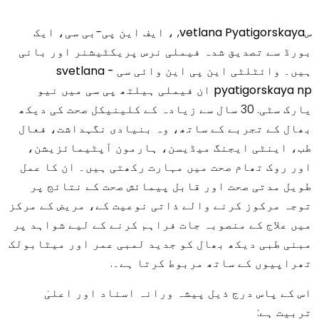
سvetlana Pyatigorskaya
, ، ایف این پی-بی سی، ایک
بورڈ سے تصدیق شدہ فیملی نرس پریکٹیشنر اور بانی
ہیں۔
وائٹلٹی این پی این وائی سی - svetlana
pyatigorskaya np ان فیملی ہیلتھ پی سی
میں
نیو
یارک سٹی
. 30 سال سے زیادہ کے کلینیکل صحت کی دیکھ
بھال کے تجربے کے ساتھ، وہ بنیادی نگہداشت، فعال
طب، اینٹی ایجنگ میڈیسن، ہارمون آپٹیمائزیشن،
اور روک تھام صحت میں مہارت رکھتی ہیں۔ ان کا عمل
طویل مدتی صحت اور قابل پیمائش صحت کے نتائج پر
توجہ مرکوز کرنے والے ذاتی نوعیت کے، مریض کے مرکز
میں علاج کے منصوبہ جات فراہم کرنے کے لیے شواہد پر
مبنی طبی دیکھ بھال کو جدید لمبی عمر اور میٹابولک
تھراپیوں کے ساتھ مربوط کرتا ہے۔.
اس کے پاس درج ذیل پیشہ ورانہ اسناد اور اعلیٰ
تربیت ہے: