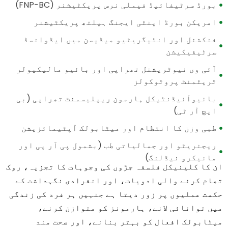
بورڈ سرٹیفائیڈ فیملی نرس پریکٹیشنر (FNP-BC)
امریکن بورڈ اینٹی ایجنگ ہیلتھ پریکٹیشنر
فنکشنل اور انٹیگریٹیو میڈیسن میں ایڈوانسڈ
سرٹیفیکیشن
آئی وی نیوٹریشنل تھراپی اور بائیو مالیکیولر
ٹریٹمنٹ پروٹوکولز
بائیوآئیڈنٹیکل ہارمون ریپلیسمنٹ تھراپی (بی
ایچ آر ٹی)
طبی وزن کا انتظام اور میٹابولک آپٹیمائزیشن
ریجنریٹو اور جمالیاتی طب (بشمول پی آر پی اور
مائیکرو نیڈلنگ)
ان کا کلینیکل فلسفہ جڑوں کی وجوہات کا تجزیہ، روک
تھام کرنے والی ادویات، اور انفرادی نگہداشت کے
حکمت عملیوں پر زور دیتا ہے جنہیں ہر فرد کی زندگی
میں توانائی لانے، ہارمونز کو متوازن کرنے،
میٹابولک افعال کو بہتر بنانے، اور صحت مند