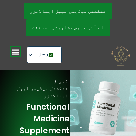
فنکشنل میڈیسن لیبل اینالائزر
اے آئی مریض مشاورتی اسسٹنٹ
Urdu
English
Russian
گھر
/
فنکشنل میڈیسن لیبل
اینالائزر
Functional
Medicine
Supplement