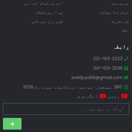
پریس میں
آئی وی کسٹم تھراپی
تیلرمےڈ ہیلتھ
پی آر پی فیشل
فل سکرپٹ
طبی وزن میں کمی
بلاگ
رابطہ
212-763-3323
347-521-2939
svetlpya69@gmail.com
380 نیپچون ایونیو، بروکلین، نیویارک 11235
روسی
انگریزی