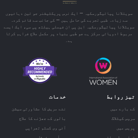
سویتلانا پیاتیگورسکیہ — ایک نرس پریکٹیشنر جو تین دہائیوں
سے زیادہ طبی تجربے کی حامل ہیں — کی جانب سے قائم کردہ
سویٹلانا پیاتیگورسکیہ این پی ان فیملی ہیلتھ پی سی، ایک ایسے
مربوط ادویاتی مرکز ہے جو طبی بنیاد پر مکمل علاج فراہم کرتا
ہے۔
تیز روابط
خدمات
کے بارے میں
نئے مریض کا مشاورتی سیشن
سروس کیٹلاگ
بالوں کے جھڑنے کا علاج
پریس میں
آئی وی کسٹم تھراپی
تیلرمےڈ ہیلتھ
پی آر پی فیشل