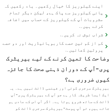
اپنے کیلوریز کا خیال رکھیں۔ یاد رکھیں کہ
پانی کیلوریز سے پاک ہے، لیکن دیگر تمام
مشروبات آپ کے کیلوریز کے حساب میں اضافہ
کرتے ہیں۔.
شراب نوش نہ کریں۔.
کم از کم تین حصے کاربوہائیڈریٹ اور دو حصے
پروٹین کھائیں۔.
وضاحت کا تعین کرنے کے لیے بیریٹرک
پری-آپ کے دوران ذہنی صحت کا جائزہ
کیوں ضروری ہے؟
بیریٹرک سرجری کوئی اور فینسی ڈائٹ نہیں ہے۔ یہ
ایک ایسا طریقہ کار ہے جو آپ کے بیریٹرک پری-آپ
ڈائٹ کے ساتھ شروع ہوتا ہے۔ اگر آپ اس کے عادی ہو
جاتے ہیں، تو آپ پوسٹ-بیریٹرک سرجری ڈائٹ کو