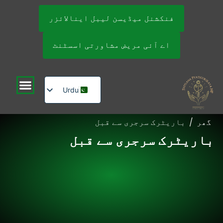
فنکشنل میڈیسن لیبل اینالائزر
اے آئی مریض مشاورتی اسسٹنٹ
Urdu
English
گھر
/
باریٹرک سرجری سے قبل
Russian
باریٹرک سرجری سے قبل