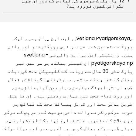
12. باریٹرک سرجری کی تیاری کے دوران طبی
نگرانی کیوں ضروری ہے؟
سvetlana Pyatigorskaya
, ، ایف این پی-بی سی، ایک
بورڈ سے تصدیق شدہ فیملی نرس پریکٹیشنر اور بانی
ہیں۔
وائٹلٹی این پی این وائی سی - svetlana
pyatigorskaya np ان فیملی ہیلتھ پی سی
میں
نیو
یارک سٹی
. 30 سال سے زیادہ کے کلینیکل صحت کی دیکھ
بھال کے تجربے کے ساتھ، وہ بنیادی نگہداشت، فعال
طب، اینٹی ایجنگ میڈیسن، ہارمون آپٹیمائزیشن،
اور روک تھام صحت میں مہارت رکھتی ہیں۔ ان کا عمل
طویل مدتی صحت اور قابل پیمائش صحت کے نتائج پر
توجہ مرکوز کرنے والے ذاتی نوعیت کے، مریض کے مرکز
میں علاج کے منصوبہ جات فراہم کرنے کے لیے شواہد پر
مبنی طبی دیکھ بھال کو جدید لمبی عمر اور میٹابولک