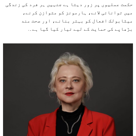
حکمت عملیوں پر زور دیتا ہے جنہیں ہر فرد کی زندگی
میں توانائی لانے، ہارمونز کو متوازن کرنے،
میٹابولک افعال کو بہتر بنانے، اور صحت مند
بڑھاپے کی حمایت کے لیے تیار کیا گیا ہے۔.