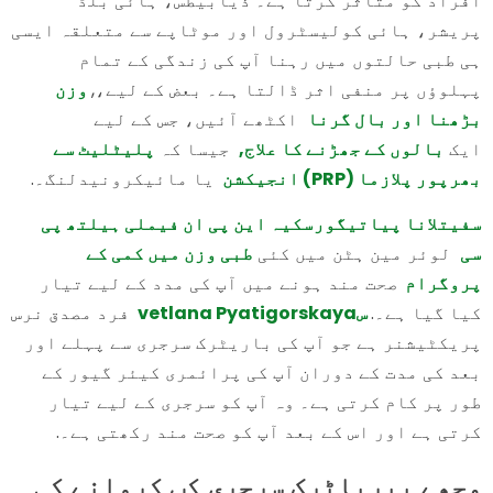
افراد کو متاثر کرتا ہے۔ ذیابیطس، ہائی بلڈ
پریشر، ہائی کولیسٹرول اور موٹاپے سے متعلقہ ایسی
ہی طبی حالتوں میں رہنا آپ کی زندگی کے تمام
پہلوؤں پر منفی اثر ڈالتا ہے۔ بعض کے لیے،,
وزن
بڑھنا اور بال گرنا
اکٹھے آئیں، جس کے لیے
ایک
بالوں کے جھڑنے کا علاج,
جیسا کہ
پلیٹلیٹ سے
بھرپور پلازما (PRP) انجیکشن
یا مائیکرونیدلنگ۔.
سفیتلانا پیاتیگورسکیہ این پی ان فیملی ہیلتھ پی
سی
لوئر مین ہٹن میں کئی
طبی وزن میں کمی کے
پروگرام
صحت مند ہونے میں آپ کی مدد کے لیے تیار
کیا گیا ہے۔.
سvetlana Pyatigorskaya
فرد مصدق نرس
پریکٹیشنر ہے جو آپ کی باریٹرک سرجری سے پہلے اور
بعد کی مدت کے دوران آپ کی پرائمری کیئر گیور کے
طور پر کام کرتی ہے۔ وہ آپ کو سرجری کے لیے تیار
کرتی ہے اور اس کے بعد آپ کو صحت مند رکھتی ہے۔.
مجھے بیریاٹرک سرجری کب کروانے کی