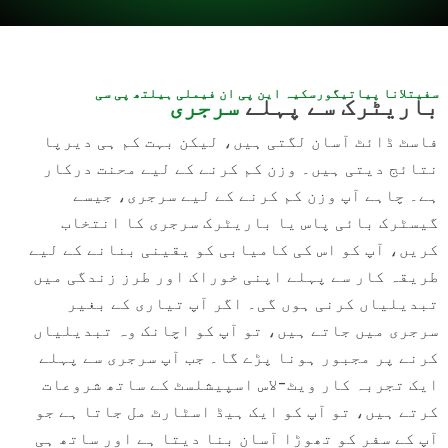
سفیتلانا پیاتیگورسکیہ این پی ان فیملی ہیلتھ پی سی
باریٹرک سے پہلے
سرجری
فاسٹ ڈائٹ آسان لگتی ہیں، لیکن بہت کم ہی دیرپا
نتائج دیتی ہیں۔ وزن کم کرنے کے لیے محنت درکار
ہے۔ چاہے آپ وزن کم کرنے کے لیے سرجری، جیسے
گیسٹرک بائی پاس یا باریٹرک سرجری کا انتخاب
کریں، آپ کو اس کی کامیابی کو یقینی بنانے کے لیے
طریقہ کار سے پہلے اپنی خوراک اور طرز زندگی میں
تبدیلیاں کرنی ہوں گی۔ اگر آپ تیاری کے بغیر
سرجری میں جاتے ہیں، تو آپ کو اچانک وہ تبدیلیاں
کرنے پر مجبور ہونا پڑے گا۔ جب آپ سرجری سے پہلے
ایک تجربہ کار ویٹ-لاس اسپیشلسٹ کے ساتھ شروعات
کرتے ہیں، تو آپ کو ایک ہیڈ اسٹارٹ مل جاتا ہے جو
آپ کے سفر کو تھوڑا آسان بنا دیتا ہے اور ساتھ ہی