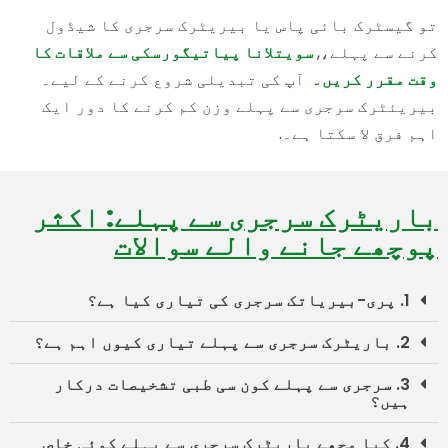
تو گیسٹرک بائی پاس یا بیریٹرک سرجری کا شیڈول
کرنے سے پہلے،,
سویتلانا پیاتیگورسکی سے ملاقات کا
وقت مقرر کریں۔
آپ کی تبدیلی شروع کرنے کے لیے۔
بیریئٹرک سرجری سے پہلے وزن کم کرنے کا دور ایک
اہم فرق لا سکتا ہے۔.
باریٹرک سرجری سے پہلے: اکثر
پوچھے جانے والے سوالات
1. پری-بیریاتک سرجری کی تیاری کیا ہے؟
2. باریٹرک سرجری سے پہلے تیاری کیوں اہم ہے؟
3. سرجری سے پہلے کون سی طبی تشخیصات درکار
ہیں؟
4. کیا مجھے باریٹرک سرجری سے پہلے کوئی خاص