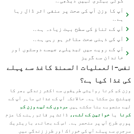
کوئی بہتری نہیں دیکھی۔.
آپ کا وزن آپ کی صحت پر منفی اثر ڈال رہا
ہے۔.
آپ کے تناؤ کی سطح بہت زیادہ ہے۔.
آپ کی ذہنی صحت متاثر ہو رہی ہے۔.
آپ کے رویے میں تبدیلی، جیسے دوستوں اور
خاندان سے گریز
نفس-العمليات السمنة کاغذ سے پہلے
کی غذا کیا ہے؟
وزن کم کرنا روایتی طریقوں سے اکثر زندگی بھر کا
چیلنج بن سکتا ہے۔ حالانکہ آپ کے غذائی ماہر آپ کے
لیے منصوبے بنا سکتے ہیں
مردوں کے لیے وزن کم
کرنا
یا
خواتین کے لئے،,
ڈائٹ پر قائم رہنے کا عزم
پوری طرح آپ پر منحصر ہے۔ اس کے بجائے، باریٹریک
سرجری سے پہلے آپ کی خوراک اور طرز زندگی میں