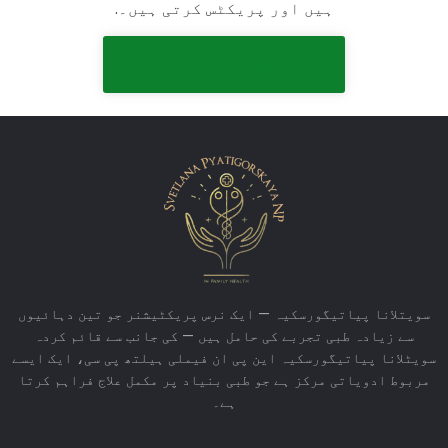
ہیں اور پریکٹس کرتی ہیں۔.
مفت مشاورت کا شیڈول بنائیں
سویتلانا پیاتیگورسکیہ — ایک نرس پریکٹیشنر جو تین دہائیوں
سے زیادہ طبی تجربے کی حامل ہیں — کی جانب سے قائم کردہ
سویٹلانا پیاتیگورسکیہ این پی ان فیملی ہیلتھ پی سی، ایک ایسے
مربوط ادویاتی مرکز ہے جو طبی بنیاد پر مکمل علاج فراہم کرتا
ہے۔