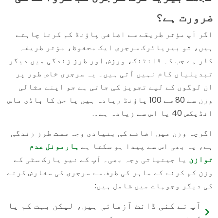
ضرورت ہے؟
اگر آپ مؤثر طریقے سے اضافی پاؤنڈ کم کرنا چاہتے
ہیں، تو بیریاٹرک سرجری ایک محفوظ، مؤثر طریقہ
کار ہے جب کہ ڈائٹنگ، ورزش اور طرز زندگی میں دیگر
تبدیلیاں کام نہیں آتی ہیں۔ یہ سرجری خاص طور پر
ان لوگوں کے لیے تجویز کی جاتی ہے جو اپنے مثالی
وزن سے 80 سے 100 پاؤنڈ زیادہ ہیں یا جن کا باڈی ماس
انڈیکس 40 یا اس سے زیادہ ہے۔.
اگرچہ وزن میں اضافے کی بنیادی وجہ سست طرز زندگی
ہے، یہ بھی اس سے پیدا ہو سکتا ہے
ہارمونل عدم
توازن
یا جینیاتی وجہ بھی۔ آپ کے نیو یارک سٹی کے
وزن کم کرنے کے ماہر کی طرف سے سرجری کی سفارش کرنے
کی دیگر وجوہات میں شامل ہیں:
آپ نے کئی ڈائٹ آزمائی ہیں، لیکن بہت کم یا