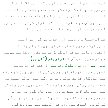
اپنانے میں آسانی محسوس کریں گے۔ سویٹلانا آپ کی
سرجری سے پہلے کے وقت کو اس بات کو یقینی بنانے کے
لیے استعمال کرتی ہے کہ آپ کے اہداف حقیقت پسندانہ
ہیں اور آپ کو معلوم ہے کہ کیا توقع کرنی ہے۔ سرجری
کے بعد، دوبارہ سوچنے کا وقت نہیں ہوتا۔.
جب آپ جسمانی، ذہنی اور جذباتی طور پر اپنی
باریٹرک سرجری کے لیے تیار ہوں، تو اس بات کا
امکان زیادہ ہے کہ آپ طویل عرصے تک وزن کامیابی سے
کم کر سکیں۔ جب آپ
انٹراوینس (آئی وی)
تھراپی
اور
باریٹرک وٹامنز
ڈاکٹر کی جانب سے
تجویز کردہ خوراک اور ورزش کی پابندی، وزن کم کرنے
میں مددگار ثابت ہوگی۔ سرجری کے بعد آپ کی جسمانی
صحت بہتر ہوگی۔ وزن کم کرنے کے عمل میں، طرز زندگی
میں تبدیلی لانا بہت ضروری ہے، خاص طور پر جب آپ
سرجری کروانے کا فیصلہ کر چکے ہوں۔ یہ تبدیلی آپ
کو طویل المدت میں وزن کم رکھنے میں مدد دے گی۔.