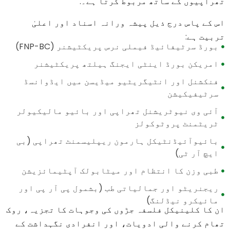
تھراپیوں کے ساتھ مربوط کرتا ہے۔.
اس کے پاس درج ذیل پیشہ ورانہ اسناد اور اعلیٰ
تربیت ہے:
بورڈ سرٹیفائیڈ فیملی نرس پریکٹیشنر (FNP-BC)
امریکن بورڈ اینٹی ایجنگ ہیلتھ پریکٹیشنر
فنکشنل اور انٹیگریٹیو میڈیسن میں ایڈوانسڈ
سرٹیفیکیشن
آئی وی نیوٹریشنل تھراپی اور بائیو مالیکیولر
ٹریٹمنٹ پروٹوکولز
بائیوآئیڈنٹیکل ہارمون ریپلیسمنٹ تھراپی (بی
ایچ آر ٹی)
طبی وزن کا انتظام اور میٹابولک آپٹیمائزیشن
ریجنریٹو اور جمالیاتی طب (بشمول پی آر پی اور
مائیکرو نیڈلنگ)
ان کا کلینیکل فلسفہ جڑوں کی وجوہات کا تجزیہ، روک
تھام کرنے والی ادویات، اور انفرادی نگہداشت کے