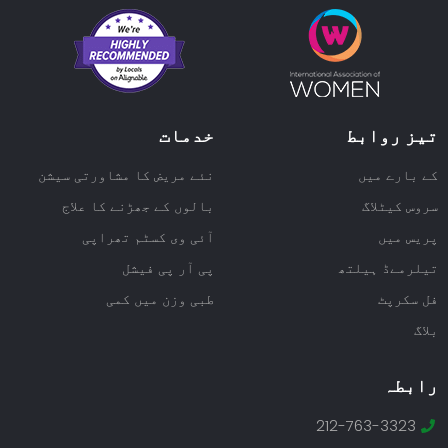
تیز روابط
خدمات
کے بارے میں
نئے مریض کا مشاورتی سیشن
سروس کیٹلاگ
بالوں کے جھڑنے کا علاج
پریس میں
آئی وی کسٹم تھراپی
تیلرمےڈ ہیلتھ
پی آر پی فیشل
فل سکرپٹ
طبی وزن میں کمی
بلاگ
رابطہ
212-763-3323