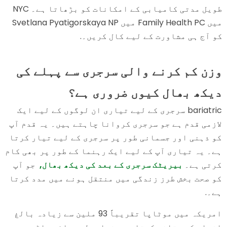
طویل مدتی کامیابی کے امکانات کو بڑھاتا ہے۔ NYC
میں Family Health PC میں Svetlana Pyatigorskaya NP
کو آج ہی مشاورت کے لیے کال کریں۔.
وزن کم کرنے والی سرجری سے پہلے کی
دیکھ بھال کیوں ضروری ہے؟
bariatric سرجری کے لیے تیاری ان لوگوں کے لیے ایک
لازمی قدم ہے جو سرجری کروانا چاہتے ہیں۔ یہ قدم آپ
کو ذہنی اور جسمانی طور پر سرجری کے لیے تیار کرتا
ہے۔ یہ تیاری آپ کے لیے ایک رہنما کے طور پر بھی کام
کرتی ہے۔
بیریٹک سرجری کے بعد کی دیکھ بھال,
جو آپ
کو صحت بخش طرز زندگی میں منتقل ہونے میں مدد کرتا
ہے۔.
امریکہ میں موٹاپا تقریباً 93 ملین سے زیادہ بالغ