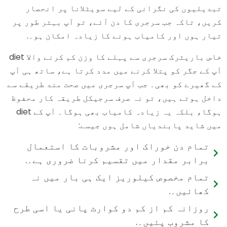
تبدیلیوں کی نگرانی کے لیے سویٹلانا پر انحصار
کریں، تاکہ جب سرجری کا دن آئے، تو آپ بہتر طور پر
تیار ہوں اور کامیاب ہونے کا زیادہ امکان ہو۔.
خاص باریٹرک سرجری سے پہلے کا وزن کم کرنے والا diet
آپ کے جگر کو پتلا کرنے میں مدد کرتا ہے، ساتھ ہی آپ
کے گھیرے کو بھی۔ جب آپ سرجری میں صحت مند طریقے سے
داخل ہوتے ہیں، تو نہ صرف سرجیکل طریقہ کار محفوظ
ہوگا، بلکہ یہ زیادہ کامیاب بھی ہوگا۔ آپ کے diet
میں شاید پابندیاں شامل ہوں جیسے:
تمام دن خوراک اور مشروبات کا استعمال
برابر مقدار میں تقسیم کرنا ضروری ہے۔.
تمام مخصوص کیلوریز ایک ہی بار میں نہ
کھائیں۔.
روزانہ کم از کم دو کوارٹ پانی یا اسی طرح
کا مشروب پئیں۔.