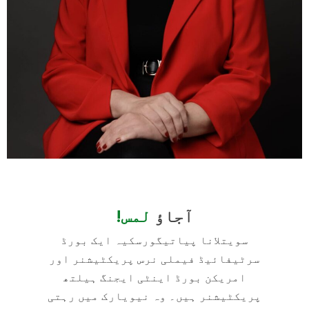
آجاؤ
لمس!
سویتلانا پیاتیگورسکیہ ایک بورڈ
سرٹیفائیڈ فیملی نرس پریکٹیشنر اور
امریکن بورڈ اینٹی ایجنگ ہیلتھ
پریکٹیشنر ہیں۔ وہ نیویارک میں رہتی