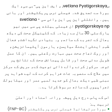
سvetlana Pyatigorskaya
, ، ایف این پی-بی سی، ایک
بورڈ سے تصدیق شدہ فیملی نرس پریکٹیشنر اور بانی
ہیں۔
وائٹلٹی این پی این وائی سی - svetlana
pyatigorskaya np ان فیملی ہیلتھ پی سی
میں
نیو
یارک سٹی
. 30 سال سے زیادہ کے کلینیکل صحت کی دیکھ
بھال کے تجربے کے ساتھ، وہ بنیادی نگہداشت، فعال
طب، اینٹی ایجنگ میڈیسن، ہارمون آپٹیمائزیشن،
اور روک تھام صحت میں مہارت رکھتی ہیں۔ ان کا عمل
طویل مدتی صحت اور قابل پیمائش صحت کے نتائج پر
توجہ مرکوز کرنے والے ذاتی نوعیت کے، مریض کے مرکز
میں علاج کے منصوبہ جات فراہم کرنے کے لیے شواہد پر
مبنی طبی دیکھ بھال کو جدید لمبی عمر اور میٹابولک
تھراپیوں کے ساتھ مربوط کرتا ہے۔.
اس کے پاس درج ذیل پیشہ ورانہ اسناد اور اعلیٰ
تربیت ہے:
بورڈ سرٹیفائیڈ فیملی نرس پریکٹیشنر (FNP-BC)