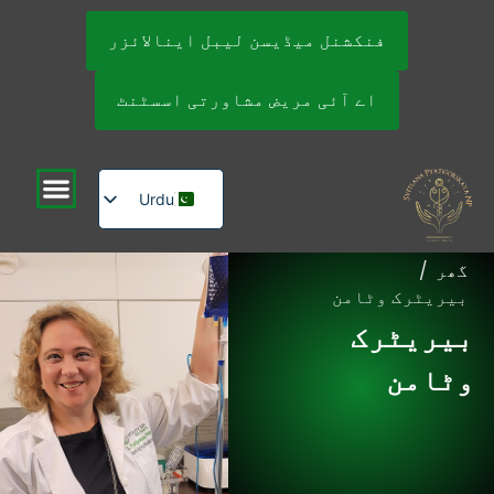
فنکشنل میڈیسن لیبل اینالائزر
اے آئی مریض مشاورتی اسسٹنٹ
Urdu
English
گھر
/
Russian
بیریٹرک وٹامن
بیریٹرک
وٹامن