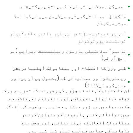
امریکن بورڈ اینٹی ایجنگ ہیلتھ پریکٹیشنر
فنکشنل اور انٹیگریٹیو میڈیسن میں ایڈوانسڈ
سرٹیفیکیشن
آئی وی نیوٹریشنل تھراپی اور بائیو مالیکیولر
ٹریٹمنٹ پروٹوکولز
بائیوآئیڈنٹیکل ہارمون ریپلیسمنٹ تھراپی (بی
ایچ آر ٹی)
طبی وزن کا انتظام اور میٹابولک آپٹیمائزیشن
ریجنریٹو اور جمالیاتی طب (بشمول پی آر پی اور
مائیکرو نیڈلنگ)
ان کا کلینیکل فلسفہ جڑوں کی وجوہات کا تجزیہ، روک
تھام کرنے والی ادویات، اور انفرادی نگہداشت کے
حکمت عملیوں پر زور دیتا ہے جنہیں ہر فرد کی زندگی
میں توانائی لانے، ہارمونز کو متوازن کرنے،
میٹابولک افعال کو بہتر بنانے، اور صحت مند
بڑھاپے کی حمایت کے لیے تیار کیا گیا ہے۔.