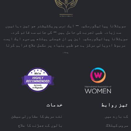
سویتلانا پیاتیگورسکیہ — ایک نرس پریکٹیشنر جو تین دہائیوں
سے زیادہ طبی تجربے کی حامل ہیں — کی جانب سے قائم کردہ
سویٹلانا پیاتیگورسکیہ این پی ان فیملی ہیلتھ پی سی، ایک ایسے
مربوط ادویاتی مرکز ہے جو طبی بنیاد پر مکمل علاج فراہم کرتا
ہے۔
تیز روابط
خدمات
کے بارے میں
نئے مریض کا مشاورتی سیشن
سروس کیٹلاگ
بالوں کے جھڑنے کا علاج