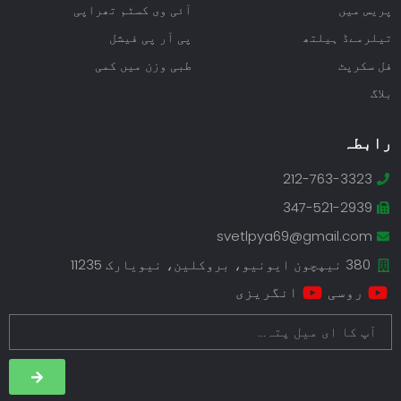
پریس میں
آئی وی کسٹم تھراپی
تیلرمےڈ ہیلتھ
پی آر پی فیشل
فل سکرپٹ
طبی وزن میں کمی
بلاگ
رابطہ
212-763-3323
347-521-2939
svetlpya69@gmail.com
380 نیپچون ایونیو، بروکلین، نیویارک 11235
روسی
انگریزی