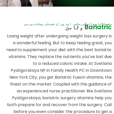
سفیتلانا پیاتیگورسکیہ این پی ان فیملی ہیلتھ پی سی
Bariatric
وٹامن
Losing weight after undergoing weight loss surgery is
a wonderful feeling. But to keep feeling great, you
need to supplement your diet with the best bariatric
vitamins. They replace the nutrients you’ve lost due
to a reduced caloric intake. At Svetlana
Pyatigorskaya NP in Family Health PC in Downtown
New York City, you get Bariatric Fusion vitamins, the
finest on the market. Coupled with the guidance of
an experienced nurse practitioner like Svetlana
Pyatigorskaya, bariatric surgery vitamins help you
both prepare for and recover from the surgery. Call
before you even consider the procedure to get a