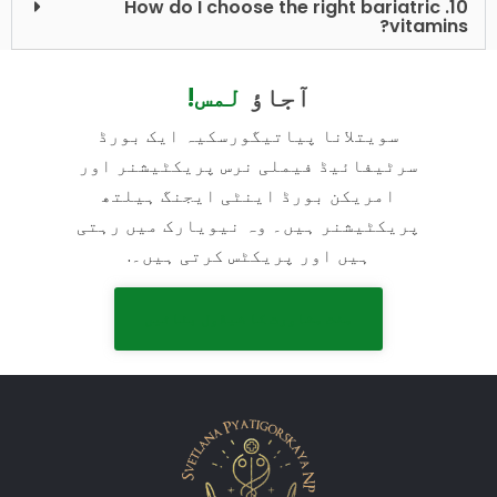
10. How do I choose the right bariatric
vitamins?
آجاؤ
لمس!
سویتلانا پیاتیگورسکیہ ایک بورڈ
سرٹیفائیڈ فیملی نرس پریکٹیشنر اور
امریکن بورڈ اینٹی ایجنگ ہیلتھ
پریکٹیشنر ہیں۔ وہ نیویارک میں رہتی
ہیں اور پریکٹس کرتی ہیں۔.
مفت مشاورت کا شیڈول بنائیں