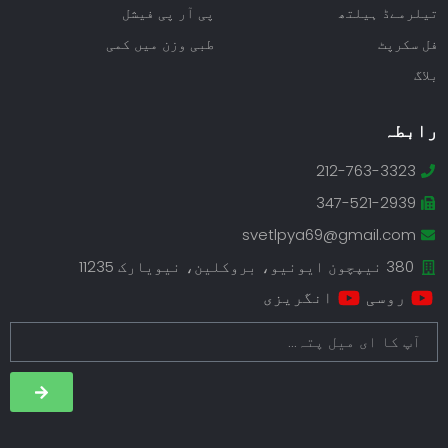
تیلرمےڈ ہیلتھ
پی آر پی فیشل
فل سکرپٹ
طبی وزن میں کمی
بلاگ
رابطہ
212-763-3323
347-521-2939
svetlpya69@gmail.com
380 نیپچون ایونیو، بروکلین، نیویارک 11235
روسی
انگریزی