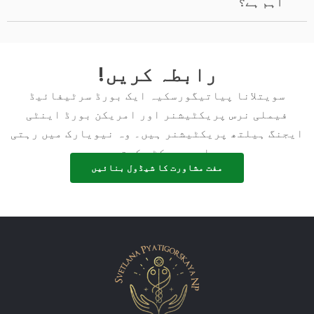
اہم ہے؟
رابطہ کریں!
سویتلانا پیاتیگورسکیہ ایک بورڈ سرٹیفائیڈ
فیملی نرس پریکٹیشنر اور امریکن بورڈ اینٹی
ایجنگ ہیلتھ پریکٹیشنر ہیں۔ وہ نیویارک میں رہتی
ہیں اور پریکٹس کرتی ہیں۔.
مفت مشاورت کا شیڈول بنائیں