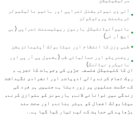
سرٹیفیکیشن
آئی وی نیوٹریشنل تھراپی اور بائیو مالیکیولر
ٹریٹمنٹ پروٹوکولز
بائیوآئیڈنٹیکل ہارمون ریپلیسمنٹ تھراپی (بی
ایچ آر ٹی)
طبی وزن کا انتظام اور میٹابولک آپٹیمائزیشن
ریجنریٹو اور جمالیاتی طب (بشمول پی آر پی اور
مائیکرو نیڈلنگ)
ان کا کلینیکل فلسفہ جڑوں کی وجوہات کا تجزیہ،
روک تھام کرنے والی ادویات، اور انفرادی نگہداشت
کے حکمت عملیوں پر زور دیتا ہے جنہیں ہر فرد کی
زندگی میں توانائی لانے، ہارمونز کو متوازن کرنے،
میٹابولک افعال کو بہتر بنانے، اور صحت مند
بڑھاپے کی حمایت کے لیے تیار کیا گیا ہے۔.