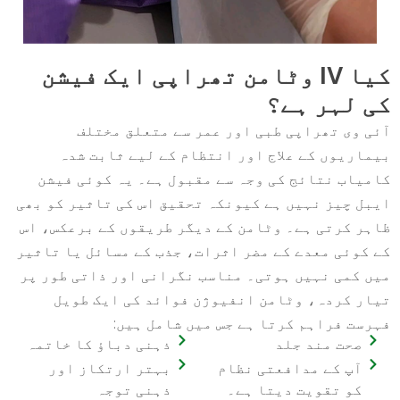
کیا IV وٹامن تھراپی ایک فیشن
کی لہر ہے؟
آئی وی تھراپی طبی اور عمر سے متعلق مختلف
بیماریوں کے علاج اور انتظام کے لیے ثابت شدہ
کامیاب نتائج کی وجہ سے مقبول ہے۔ یہ کوئی فیشن
ایبل چیز نہیں ہے کیونکہ تحقیق اس کی تاثیر کو بھی
ظاہر کرتی ہے۔ وٹامن کے دیگر طریقوں کے برعکس، اس
کے کوئی معدے کے مضر اثرات، جذب کے مسائل یا تاثیر
میں کمی نہیں ہوتی۔ مناسب نگرانی اور ذاتی طور پر
تیار کردہ، وٹامن انفیوژن فوائد کی ایک طویل
فہرست فراہم کرتا ہے جس میں شامل ہیں:
صحت مند جلد
ذہنی دباؤ کا خاتمہ
آپ کے مدافعتی نظام
بہتر ارتکاز اور
کو تقویت دیتا ہے۔
ذہنی توجہ