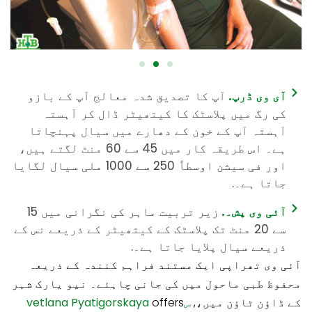
آی وی ڈرپ.
آپ کا تصدیق شدہ معالج آپ کے بازو
کی رگ میں پلاسٹک کا کیتھیٹر ڈال کر آہستہ
آہستہ آپ کے خون کے دھارے میں سیال پہنچاتا
ہے۔ اس طریقہ کار میں 45 سے 60 منٹ لگتے ہیں،
اور فی سیشن اوسطاً 250 سے 1000 ملی سیال لگایا
جاتا ہے۔.
آئی وی پش۔.
زیر تربیت ماہر کی نگرانی میں 15
سے 20 منٹ تک پلاسٹک کے کیتھیٹر کے ذریعے نس کے
ذریعے سیال پلایا جاتا ہے۔.
آئی وی تھراپی ایک مستند فراہم کنندہ کے ذریعہ
محفوظ طبی ماحول میں کی جانی چاہئے۔ نیو یارک شہر
کے ڈاؤن ٹاؤن میں،,
سvetlana Pyatigorskaya
offers