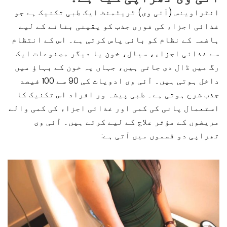
انٹراوینس (آئی وی) ٹریٹمنٹ ایک طبی تکنیک ہے جو
غذائی اجزاء کی فوری جذب کو یقینی بنانے کے لیے
ہاضمہ کے نظام کو بائی پاس کرتی ہے۔ اس کے انتظام
سے غذائی اجزاء، سیال، خون یا دیگر مصنوعات ایک
رگ میں ڈال دی جاتی ہیں، جہاں یہ خون کے بہاؤ میں
داخل ہوتی ہیں۔ آئی وی ادویات کی 90 سے 100 فیصد
جذب شرح ہوتی ہے۔ طبی پیشہ ور افراد اس تکنیک کا
استعمال پانی کی کمی اور غذائی اجزاء کی کمی والے
مریضوں کے مؤثر علاج کے لیے کرتے ہیں۔ آئی وی
تھراپی دو قسموں میں آتی ہے: