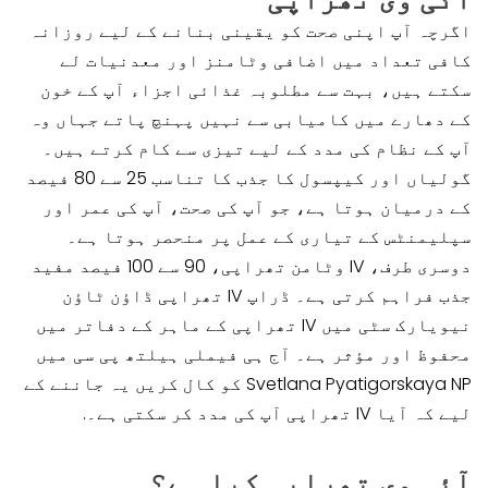
اگرچہ آپ اپنی صحت کو یقینی بنانے کے لیے روزانہ
کافی تعداد میں اضافی وٹامنز اور معدنیات لے
سکتے ہیں، بہت سے مطلوبہ غذائی اجزاء آپ کے خون
کے دھارے میں کامیابی سے نہیں پہنچ پاتے جہاں وہ
آپ کے نظام کی مدد کے لیے تیزی سے کام کرتے ہیں۔
گولیاں اور کیپسول کا جذب کا تناسب 25 سے 80 فیصد
کے درمیان ہوتا ہے، جو آپ کی صحت، آپ کی عمر اور
سپلیمنٹس کے تیاری کے عمل پر منحصر ہوتا ہے۔
دوسری طرف، IV وٹامن تھراپی، 90 سے 100 فیصد مفید
جذب فراہم کرتی ہے۔ ڈراپ IV تھراپی ڈاؤن ٹاؤن
نیویارک سٹی میں IV تھراپی کے ماہر کے دفاتر میں
محفوظ اور مؤثر ہے۔ آج ہی فیملی ہیلتھ پی سی میں
Svetlana Pyatigorskaya NP کو کال کریں یہ جاننے کے
لیے کہ آیا IV تھراپی آپ کی مدد کر سکتی ہے۔.
آئی وی تھراپی کیا ہے؟