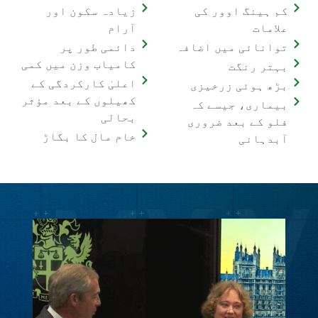
کم ہینگ اوور کی
زیادہ سکون اور
علامات
آرام
توانائی میں اضافہ
دائمی طور پر
کامیاب وزن میں کمی
بہتر رنگت
اعلیٰ کارکردگی کے
بڑھ ہوئی زرخیزی
کھیلوں کے بعد مؤثر
بیماری، جیسے کہ
بحالی
فلو کے بعد ضروری
خام مال کا بگاڑ
آبدہانی