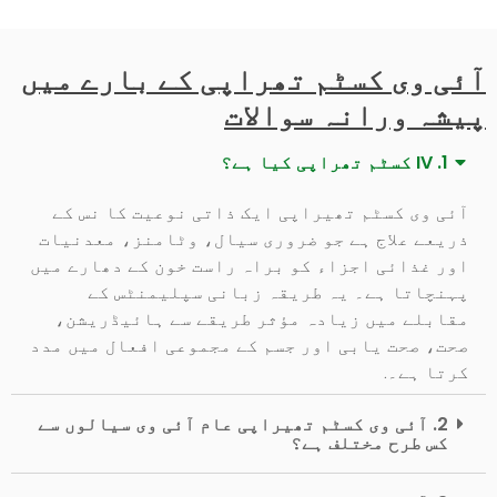
آئی وی کسٹم تھراپی کے بارے میں
پیشہ ورانہ سوالات
1. IV کسٹم تھراپی کیا ہے؟
آئی وی کسٹم تھیراپی ایک ذاتی نوعیت کا نس کے
ذریعے علاج ہے جو ضروری سیال، وٹامنز، معدنیات
اور غذائی اجزاء کو براہ راست خون کے دھارے میں
پہنچاتا ہے۔ یہ طریقہ زبانی سپلیمنٹس کے
مقابلے میں زیادہ مؤثر طریقے سے ہائیڈریشن،
صحت، صحت یابی اور جسم کے مجموعی افعال میں مدد
کرتا ہے۔.
2. آئی وی کسٹم تھیراپی عام آئی وی سیالوں سے
کس طرح مختلف ہے؟