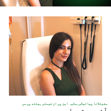
سفیتلانا پیاتیگورسکیہ این پی ان فیملی ہیلتھ پی سی
آئی وی تھراپی