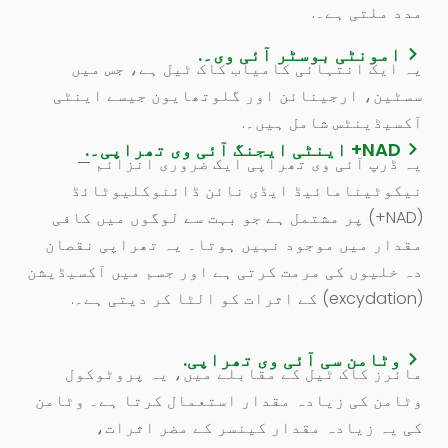
مدد ملتی ہے۔.
امونٹی بوسٹر آئی وی۔.
یہ ایک انتہائی کامیاب کاک ٹیل ہے، جس میں
سسٹین، ارجینائن اور گلوتھايون جیسے اینٹی
آکسیڈینٹس شامل ہیں۔.
NAD+ اینٹی ایجنگ آئی وی تھراپی۔.
یہ ڈرپ آئی وی تھراپی ایک ضروری انزائم —
نیکوٹینامائیڈ ایڈی نائن ڈائنوکلیوٹائڈ
(NAD+) پر مشتمل ہے جو بہت سے لوگوں میں کافی
مقدار میں موجود نہیں ہوتا۔ یہ تھراپی نقصان
دہ خلیوں کی مرمت کرتی ہے اور جسم میں آکسیڈیشن
(excydation) کے اثرات کو الٹا کر دیتی ہے۔.
وٹامن سی آئی وی تھراپی.
مائرز کاک ٹیل کے مقابلے میں، یہ پروٹوکول
وٹامن کی زیادہ مقدار استعمال کرتا ہے۔ وٹامن
کی یہ زیادہ مقدار کینسر کے مضر اثرات،