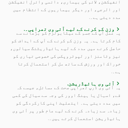
انفیکشن، لائم کی بیماری، دائمی وائرل انفیکشن
اور الرجی، اور دیگر بیماریوں کے انتظام میں
مدد دیتی ہے۔.
وزن کم کرنے کے لیے آئی وی تھراپی۔.
یہ عمل آپ کے جسم کے میٹابولزم کو بڑھانے سے
کام کرتا ہے۔ یہ وزن کم کرنے کے آپ کے اہداف کو
حاصل کرنے میں مدد کے لیے ہائیڈریٹنگ سیالوں،
نیز وٹامنز اور لپوٹروپکس کی خصوصی تیاری کو
خوراک اور ورزش کے ساتھ مل کر استعمال کرتا
ہے۔.
آئی وی ہائیڈریشن.
یہ آئی وی ڈرپ تھراپی صحت کے مسائل، جیسے کہ
قے، اسہال یا ہینگ اوور کی وجہ سے سیال کی کمی
میں مدد دیتی ہے۔ ایتھلیٹ اپنی کارکردگی کو
زیادہ سے زیادہ کرنے کے لیے عام طور پر آئی وی
ہائیڈریشن استعمال کرتے ہیں۔.