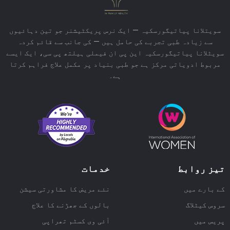
سویتلانا پیاتیگورسکیہ — ایک نرس پریکٹیشنر جو تین دہائیوں
سے زیادہ طبی تجربے کی حامل ہیں — کی جانب سے قائم کردہ
سویٹلانا پیاتیگورسکیہ این پی ان فیملی ہیلتھ پی سی، ایک ایسے
مربوط ادویاتی مرکز ہے جو طبی بنیاد پر مکمل علاج فراہم کرتا
ہے۔
تیز روابط
خدمات
کے بارے میں
نئے مریض کا مشاورتی سیشن
سروس کیٹلاگ
بالوں کے جھڑنے کا علاج
پریس میں
آئی وی کسٹم تھراپی