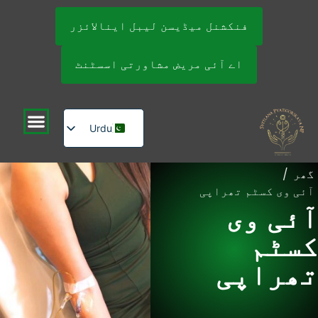
فنکشنل میڈیسن لیبل اینالائزر
اے آئی مریض مشاورتی اسسٹنٹ
Urdu
English
گھر
/
Russian
آئی وی کسٹم تھراپی
آئی وی
کسٹم
تھراپی