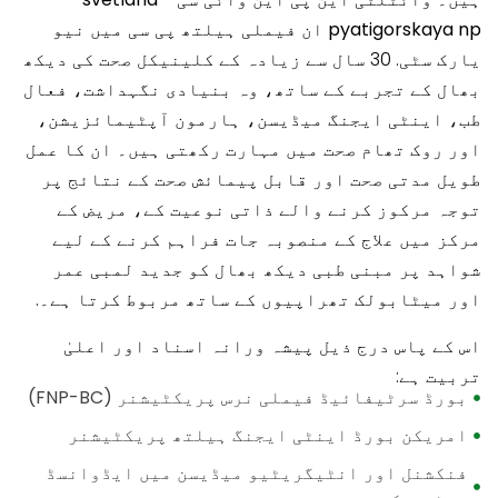
pyatigorskaya np ان فیملی ہیلتھ پی سی
میں
نیو
یارک سٹی
. 30 سال سے زیادہ کے کلینیکل صحت کی دیکھ
بھال کے تجربے کے ساتھ، وہ بنیادی نگہداشت، فعال
طب، اینٹی ایجنگ میڈیسن، ہارمون آپٹیمائزیشن،
اور روک تھام صحت میں مہارت رکھتی ہیں۔ ان کا عمل
طویل مدتی صحت اور قابل پیمائش صحت کے نتائج پر
توجہ مرکوز کرنے والے ذاتی نوعیت کے، مریض کے
مرکز میں علاج کے منصوبہ جات فراہم کرنے کے لیے
شواہد پر مبنی طبی دیکھ بھال کو جدید لمبی عمر
اور میٹابولک تھراپیوں کے ساتھ مربوط کرتا ہے۔.
اس کے پاس درج ذیل پیشہ ورانہ اسناد اور اعلیٰ
تربیت ہے:
بورڈ سرٹیفائیڈ فیملی نرس پریکٹیشنر (FNP-BC)
امریکن بورڈ اینٹی ایجنگ ہیلتھ پریکٹیشنر
فنکشنل اور انٹیگریٹیو میڈیسن میں ایڈوانسڈ