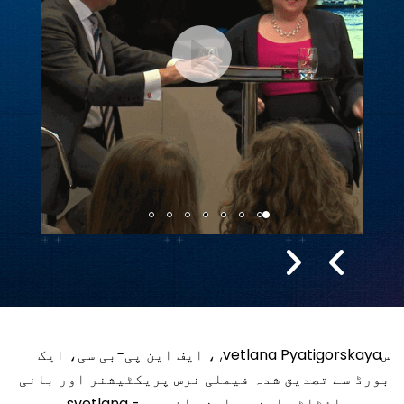
سvetlana Pyatigorskaya
, ، ایف این پی-بی سی، ایک
بورڈ سے تصدیق شدہ فیملی نرس پریکٹیشنر اور بانی
ہیں۔
وائٹلٹی این پی این وائی سی - svetlana