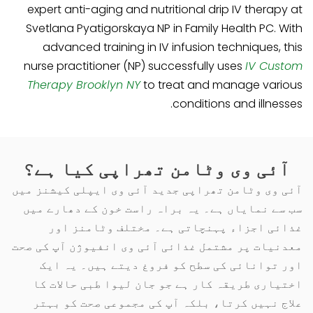
expert anti-aging and nutritional drip IV therapy at
Svetlana Pyatigorskaya NP in Family Health PC. With
advanced training in IV infusion techniques, this
nurse practitioner (NP) successfully uses
IV Custom
Therapy Brooklyn NY
to treat and manage various
conditions and illnesses.
آئی وی وٹامن تھراپی کیا ہے؟
آئی وی وٹامن تھراپی جدید آئی وی ایپلی کیشنز میں
سب سے نمایاں ہے۔ یہ براہ راست خون کے دھارے میں
غذائی اجزاء پہنچاتی ہے۔ مختلف وٹامنز اور
معدنیات پر مشتمل غذائی آئی وی انفیوژن آپ کی صحت
اور توانائی کی سطح کو فروغ دیتے ہیں۔ یہ ایک
اختیاری طریقہ کار ہے جو جان لیوا طبی حالات کا
علاج نہیں کرتا، بلکہ آپ کی مجموعی صحت کو بہتر