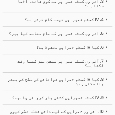
3. آئی وی کسٹم تھراپی سے کون فائدہ اٹھا
سکتا ہے؟
4. IV کسٹم تھیراپی کیسے کام کرتی ہے؟
5. آئی وی کسٹم تھراپی کے عام مقاصد کیا ہیں؟
6. کیا IV کسٹم تھراپی محفوظ ہے؟
7. آئی وی کسٹم تھراپی سیشن میں کتنا وقت
لگتا ہے؟
8. کیا IV کسٹم تھراپی توانائی کی سطح کو بہتر
بنا سکتی ہے؟
9. IV کسٹم تھیراپی کتنی بار کروانی چاہیے؟
10. آئی وی تھراپی کے لیے ذاتی نقطہ نظر کیوں