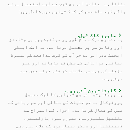
بناتا ہے۔ وٹامن آئی وی ڈرپ کے لیے استعمال ہونے
والی کچھ عام قسم کی کاک ٹیلوں میں شامل ہیں:
مایرز کاک ٹیل.
یہ مخصوص مرکب عام طور پر میگنیشیم، بی وٹامنز
اور وٹامن سی پر مشتمل ہوتا ہے۔ یہ ایک اینٹی
ایجنگ تھراپی ہے جو آپ کی قوت مدافعت کو مضبوط
بنانے، توانائی کی سطح کو بڑھانے اور عمر
بڑھنے کی بہت سی علامات کو ختم کرنے میں مدد
دیتی ہے۔.
گلوتاتیون آئی وی۔.
یہ ریجنریٹو آئی وی تھراپی کا ایک مقبول
پروٹوکال ہے جو خلیات کی بحالی اور سم ربائی کے
عمل کو فعال کرتا ہے۔ اجزاء کے امتزاج سے
ملٹیپل سکلیروسس، نیوروپتی، پارکنسنز،
ڈیمینشیا اور دیگر بیماریوں کے علاج میں بھی